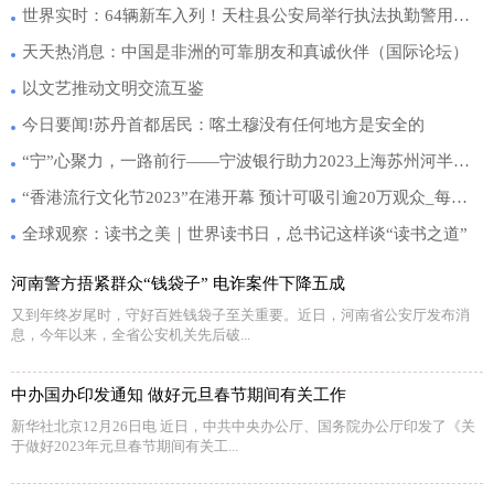
世界实时：64辆新车入列！天柱县公安局举行执法执勤警用摩托车发放仪式
天天热消息：中国是非洲的可靠朋友和真诚伙伴（国际论坛）
以文艺推动文明交流互鉴
今日要闻!苏丹首都居民：喀土穆没有任何地方是安全的
“宁”心聚力，一路前行——宁波银行助力2023上海苏州河半程马拉松赛热力开跑
“香港流行文化节2023”在港开幕 预计可吸引逾20万观众_每日时讯
全球观察：读书之美｜世界读书日，总书记这样谈“读书之道”
河南警方捂紧群众“钱袋子” 电诈案件下降五成
又到年终岁尾时，守好百姓钱袋子至关重要。近日，河南省公安厅发布消
息，今年以来，全省公安机关先后破...
中办国办印发通知 做好元旦春节期间有关工作
新华社北京12月26日电 近日，中共中央办公厅、国务院办公厅印发了《关
于做好2023年元旦春节期间有关工...