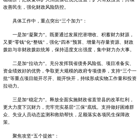
改善民生，强化财政风险防控。
具体工作中，重点突出“三个加力”：
一是加“凝聚力”。既要通过发展挖潜增收、积蓄财力财源，
又要“零钱”化“整钱”，强化“四本”预算、增量与存量资源、财政
拨款与非财政拨款统筹，保持适度支出强度，集中财力办大事。
二是加“拉动力”。充分发挥我省债务风险低、项目准备实、
资金绩效好的优势，争取更大规模的政府专项债券，支持“三个一
批”等重点项目能开尽开、能开快开，持续形成实物工作量和投资
拉动力。
三是加“稳定力”。释放全面实施财政省直管县的改革红利，
更大力度下沉财力，兜牢兜实基层“三保”底线。支持做好困难群
众、失业人员动态监测和救助帮扶，足额
落实
各项民生保障政
策。
聚焦攻坚“五个提效”：