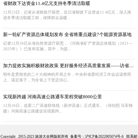
省财政下达资金11.4亿元支持冬季清洁取暖
12月23日，记者从省财政厅获悉，近日省财政下达资金11 4亿元，深入推
进冬季清洁取暖工程，保障群众温暖...
新一轮矿产资源总体规划发布 全省将重点建设7个能源资源基地
记者12月26日从省自然资源厅获悉，《河南省矿产资源总体规划（2021—
2025年）》已发布实施，其中，为提...
加力提效实施积极财政政策 更好服务经济高质量发展——访省财政厅党组书记、厅长赵庆业
明年是贯彻党的二十大精神的开局之年，中央和省委经济工作会议谋势而
上、谋定落子，为全省上下坚定信心...
实现新跨越 河南高速公路通车里程突破8000公里
12月26日，连霍二广高速联络线（新伊高速）正式通车。（张怡熙 马军锋
摄）河南高速公路建设实现新跨...
Copyright 2015-2023 旅游大全网版权所有 备案号：
沪ICP备2022005074号-6
联系邮