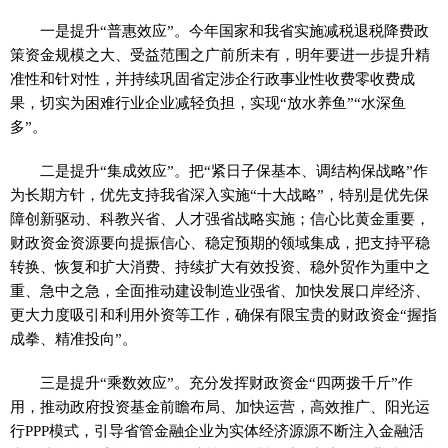
一是提升“普惠效应”。今年国家和我省实施减税退税降费政
策资金规模之大、受益范围之广前所未有，明年要进一步提升精
准性和针对性，并持续巩固省定涉企行政事业性收费零收费成
果，切实为困难行业企业减轻负担，实现“放水养鱼”“水深鱼
多”。
二是提升“集成效应”。把“紧日子保基本、调结构保战略”作
为长期方针，优先支持我省深入实施“十大战略”，特别是优先保
障创新驱动、科教兴省、人才强省战略实施；信心比黄金重要，
财政资金资源要向提振信心、稳定预期的领域集成，把支持平稳
转换、恢复和扩大消费、持续扩大有效投资、稳外贸作为重中之
重、急中之急，全面推动建设制造业强省、加快发展口岸经济、
更大力度吸引和利用外资等工作，确保有限宝贵的财政资金“握指
成拳、精准投向”。
三是提升“乘数效应”。充分发挥财政资金“四两拨千斤”作
用，推动政府投资基金前瞻布局、加快运营，高效推广、阳光运
行PPP模式，引导省管金融企业为实体经济源源不断注入金融活