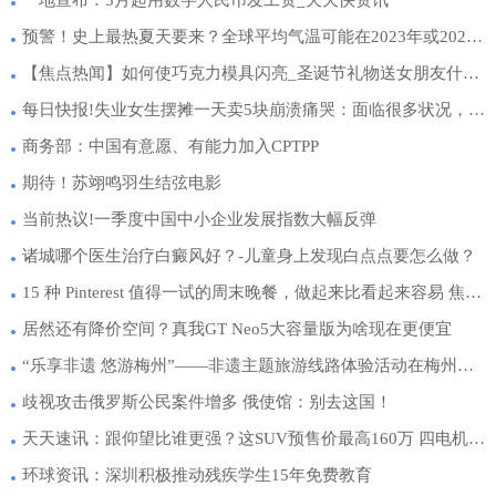
预警！史上最热夏天要来？全球平均气温可能在2023年或2024年创新高
【焦点热闻】如何使巧克力模具闪亮_圣诞节礼物送女朋友什么比较好看呢
每日快报!失业女生摆摊一天卖5块崩溃痛哭：面临很多状况，比上班累多了
商务部：中国有意愿、有能力加入CPTPP
期待！苏翊鸣羽生结弦电影
当前热议!一季度中国中小企业发展指数大幅反弹
诸城哪个医生治疗白癜风好？-儿童身上发现白点点要怎么做？
15 种 Pinterest 值得一试的周末晚餐，做起来比看起来容易 焦点短讯
居然还有降价空间？真我GT Neo5大容量版为啥现在更便宜
“乐享非遗 悠游梅州”——非遗主题旅游线路体验活动在梅州五华举行
歧视攻击俄罗斯公民案件增多 俄使馆：别去这国！
天天速讯：跟仰望比谁更强？这SUV预售价最高160万 四电机加持！
环球资讯：深圳积极推动残疾学生15年免费教育