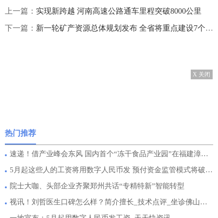
上一篇：
实现新跨越 河南高速公路通车里程突破8000公里
下一篇：
新一轮矿产资源总体规划发布 全省将重点建设7个能源资源基地
X 关闭
热门推荐
速递！借产业峰会东风 国内首个“冻干食品产业园”在福建漳州揭牌
5月起这些人的工资将用数字人民币发 预付资金监管模式将破解“预付消费”顽疾
院士大咖、头部企业齐聚郑州共话“专精特新”智能转型
视讯！刘哲医生口碑怎么样？简介擅长_技术点评_坐诊佛山医博士！
一地宣布：5月起用数字人民币发工资_天天快资讯